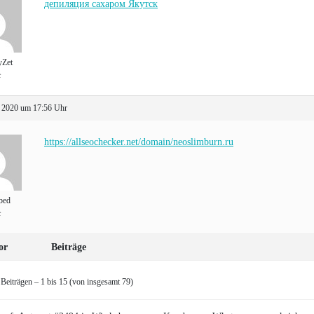
депиляция сахаром Якутск
yZet
t
 2020 um 17:56 Uhr
https://allseochecker.net/domain/neoslimburn.ru
bed
t
or
Beiträge
Beiträgen – 1 bis 15 (von insgesamt 79)