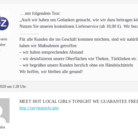
….mit folgendem Text:
„Auch wir haben uns Gedanken gemacht, wie wir dazu beitragen kö
Nutzen Sie unseren kostenlosen Lieferservice (ab 10,00 €). Wir be
…………..
waren
Für alle Kunden die ins Geschäft kommen möchten, sind wir natürli
uber
haben wir Maßnahmen getroffen:
t
– wir halten entsprechenden Abstand
– wir desinfizieren unsere Oberflächen wie Theken, Türklinken etc.
– wir begrüßen unsere Kunden herzlich ohne ein Händelschütteln
Wir hoffen, wir bleiben alle gesund!
2020 um 1:28 Uhr
MEET HOT LOCAL GIRLS TONIGHT WE GUARANTEE FREE 
http://veryhotgirls.site/
fot
t