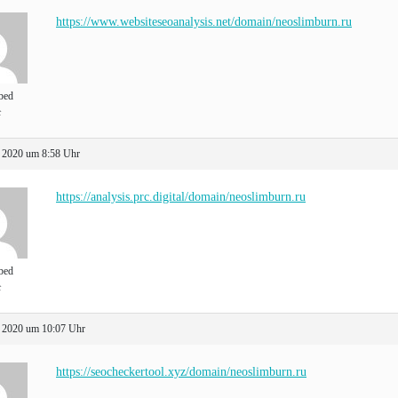
https://www.websiteseoanalysis.net/domain/neoslimburn.ru
bed
t
 2020 um 8:58 Uhr
https://analysis.prc.digital/domain/neoslimburn.ru
bed
t
 2020 um 10:07 Uhr
https://seocheckertool.xyz/domain/neoslimburn.ru