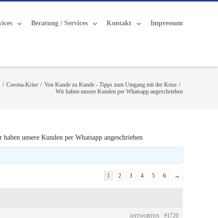
vices
Beratung / Services
Kontakt
Impressum
/
Corona-Krise
/
Von Kunde zu Kunde - Tipps zum Umgang mit der Krise
/
Wir haben unsere Kunden per Whatsapp angeschrieben
r haben unsere Kunden per Whatsapp angeschrieben
1
2
3
4
5
6
→
#1720
ANTWORTEN