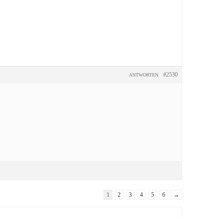
#2530
ANTWORTEN
1
2
3
4
5
6
→