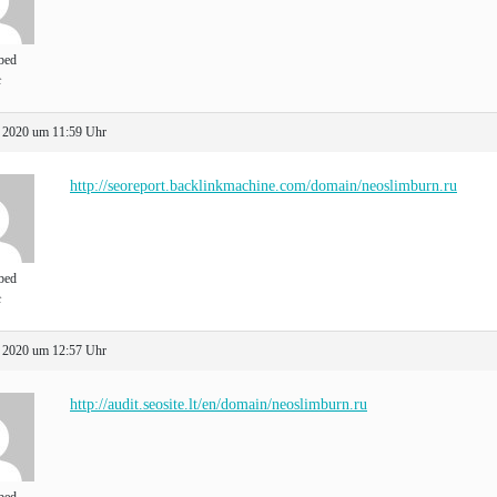
bed
t
 2020 um 11:59 Uhr
http://seoreport.backlinkmachine.com/domain/neoslimburn.ru
bed
t
 2020 um 12:57 Uhr
http://audit.seosite.lt/en/domain/neoslimburn.ru