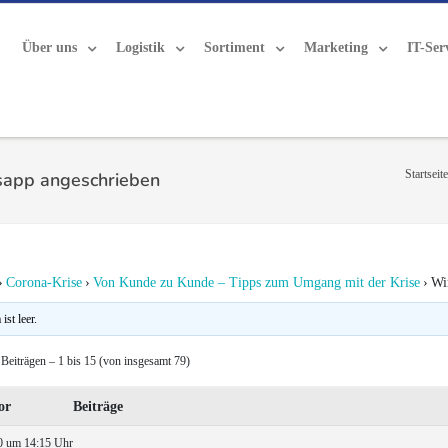
Über uns
Logistik
Sortiment
Marketing
IT-Ser
Startseite
sapp angeschrieben
›
Corona-Krise
›
Von Kunde zu Kunde – Tipps zum Umgang mit der Krise
›
Wi
st leer.
Beiträgen – 1 bis 15 (von insgesamt 79)
or
Beiträge
0 um 14:15 Uhr