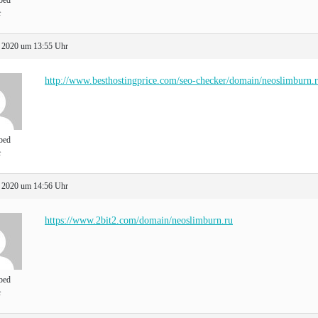
bed
t
 2020 um 13:55 Uhr
http://www.besthostingprice.com/seo-checker/domain/neoslimburn.
bed
t
 2020 um 14:56 Uhr
https://www.2bit2.com/domain/neoslimburn.ru
bed
t