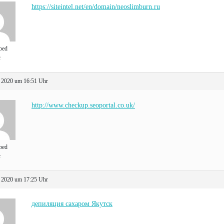
https://siteintel.net/en/domain/neoslimburn.ru
bed
t
 2020 um 16:51 Uhr
http://www.checkup.seoportal.co.uk/
bed
t
 2020 um 17:25 Uhr
депиляция сахаром Якутск