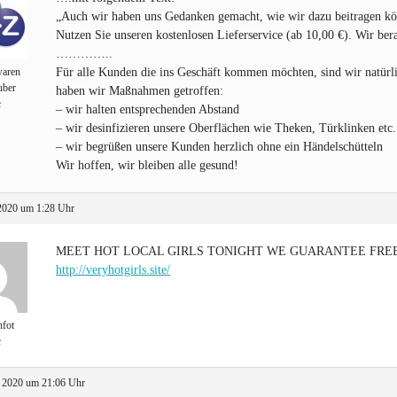
„Auch wir haben uns Gedanken gemacht, wie wir dazu beitragen kö
Nutzen Sie unseren kostenlosen Lieferservice (ab 10,00 €). Wir be
…………..
waren
Für alle Kunden die ins Geschäft kommen möchten, sind wir natürli
uber
haben wir Maßnahmen getroffen:
t
– wir halten entsprechenden Abstand
– wir desinfizieren unsere Oberflächen wie Theken, Türklinken etc.
– wir begrüßen unsere Kunden herzlich ohne ein Händelschütteln
Wir hoffen, wir bleiben alle gesund!
2020 um 1:28 Uhr
MEET HOT LOCAL GIRLS TONIGHT WE GUARANTEE FREE 
http://veryhotgirls.site/
fot
t
 2020 um 21:06 Uhr