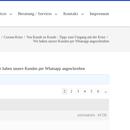
ices
Beratung / Services
Kontakt
Impressum
/
Corona-Krise
/
Von Kunde zu Kunde - Tipps zum Umgang mit der Krise
/
Wir haben unsere Kunden per Whatsapp angeschrieben
r haben unsere Kunden per Whatsapp angeschrieben
1
2
3
4
5
6
→
#1720
ANTWORTEN