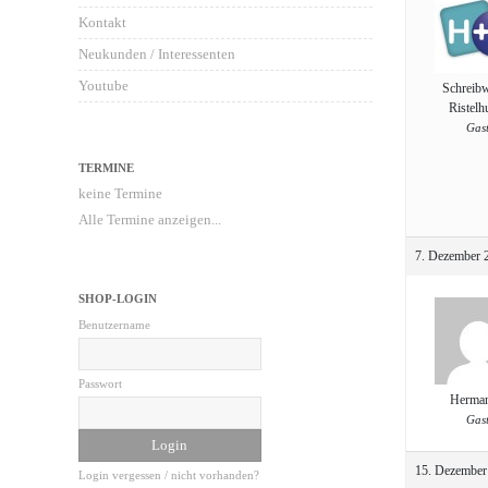
Kontakt
Neukunden / Interessenten
Youtube
Schreib
Ristelh
Gas
TERMINE
keine Termine
Alle Termine anzeigen...
7. Dezember 
SHOP-LOGIN
Benutzername
Passwort
Herman
Gas
15. Dezember
Login vergessen / nicht vorhanden?