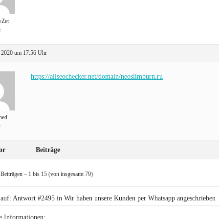
yZet
t
 2020 um 17:56 Uhr
https://allseochecker.net/domain/neoslimburn.ru
bed
t
or
Beiträge
Beiträgen – 1 bis 15 (von insgesamt 79)
auf: Antwort #2495 in Wir haben unsere Kunden per Whatsapp angeschrieben
e Informationen: