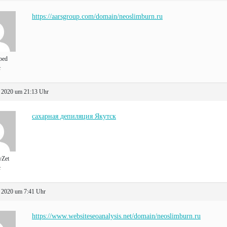
https://aarsgroup.com/domain/neoslimburn.ru
bed
t
 2020 um 21:13 Uhr
сахарная депиляция Якутск
yZet
t
 2020 um 7:41 Uhr
https://www.websiteseoanalysis.net/domain/neoslimburn.ru