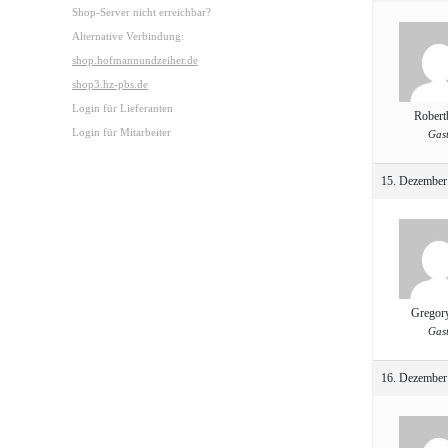
Shop-Server nicht erreichbar?
Alternative Verbindung:
shop.hofmannundzeiher.de
shop3.hz-pbs.de
Login für Lieferanten
Robert
Login für Mitarbeiter
Gas
15. Dezember
Gregor
Gas
16. Dezember