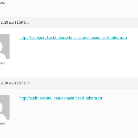
bed
t
 2020 um 11:59 Uhr
http://seoreport.backlinkmachine.com/domain/neoslimburn.ru
bed
t
 2020 um 12:57 Uhr
http://audit.seosite.lt/en/domain/neoslimburn.ru
bed
t