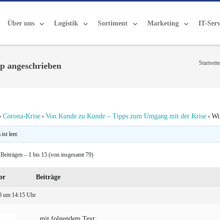
Über uns
Logistik
Sortiment
Marketing
IT-Serv
Startseite
p angeschrieben
›
Corona-Krise
›
Von Kunde zu Kunde – Tipps zum Umgang mit der Krise
›
Wi
st leer.
Beiträgen – 1 bis 15 (von insgesamt 79)
or
Beiträge
0 um 14:15 Uhr
….mit folgendem Text: