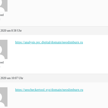
bed
t
 2020 um 8:58 Uhr
https://analysis.prc.digital/domain/neoslimburn.ru
bed
t
 2020 um 10:07 Uhr
https://seocheckertool.xyz/domain/neoslimburn.ru