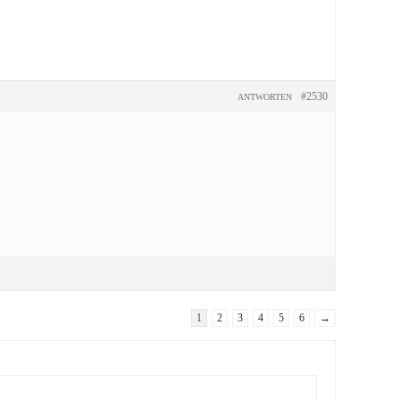
#2530
ANTWORTEN
1
2
3
4
5
6
→