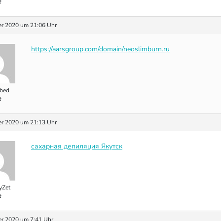
t
r 2020 um 21:06 Uhr
https://aarsgroup.com/domain/neoslimburn.ru
bed
t
r 2020 um 21:13 Uhr
сахарная депиляция Якутск
yZet
t
r 2020 um 7:41 Uhr