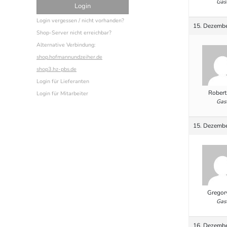
Gas
Login vergessen / nicht vorhanden?
15. Dezembe
Shop-Server nicht erreichbar?
Alternative Verbindung:
shop.hofmannundzeiher.de
shop3.hz-pbs.de
Login für Lieferanten
Robert
Login für Mitarbeiter
Gas
15. Dezembe
Gregor
Gas
16. Dezembe