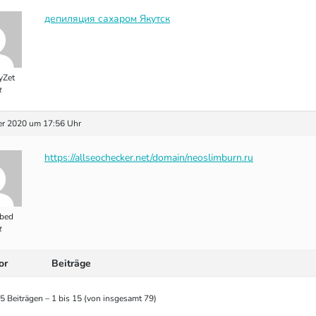
депиляция сахаром Якутск
yZet
t
r 2020 um 17:56 Uhr
https://allseochecker.net/domain/neoslimburn.ru
bed
t
or
Beiträge
5 Beiträgen – 1 bis 15 (von insgesamt 79)