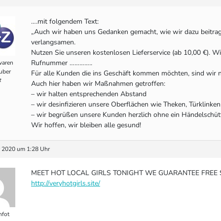
….mit folgendem Text:
„Auch wir haben uns Gedanken gemacht, wie wir dazu beitra
verlangsamen.
Nutzen Sie unseren kostenlosen Lieferservice (ab 10,00 €). Wi
Rufnummer …………..
waren
uber
Für alle Kunden die ins Geschäft kommen möchten, sind wir n
t
Auch hier haben wir Maßnahmen getroffen:
– wir halten entsprechenden Abstand
– wir desinfizieren unsere Oberflächen wie Theken, Türklinken 
– wir begrüßen unsere Kunden herzlich ohne ein Händelschüt
Wir hoffen, wir bleiben alle gesund!
 2020 um 1:28 Uhr
MEET HOT LOCAL GIRLS TONIGHT WE GUARANTEE FREE SE
http://veryhotgirls.site/
fot