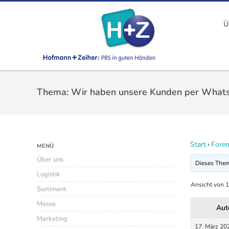
Ü
Thema: Wir haben unsere Kunden per What
Start
›
Fore
MENÜ
Über uns
Dieses Thema
Logistik
Ansicht von 1
Sortiment
Messe
Aut
Marketing
17. März 20