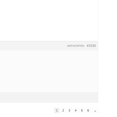
#2530
ANTWORTEN
1
2
3
4
5
6
→