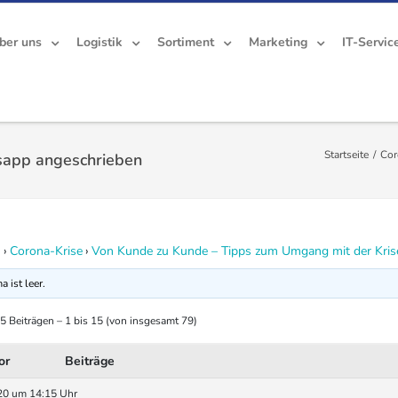
ber uns
Logistik
Sortiment
Marketing
IT-Servic
Startseite
/
Cor
sapp angeschrieben
n
›
Corona-Krise
›
Von Kunde zu Kunde – Tipps zum Umgang mit der Kris
 ist leer.
5 Beiträgen – 1 bis 15 (von insgesamt 79)
or
Beiträge
20 um 14:15 Uhr