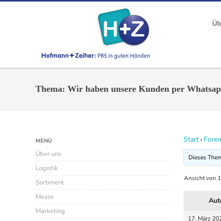
Üb
Thema: Wir haben unsere Kunden per Whatsap
Start
›
Fore
MENÜ
Über uns
Dieses Thema
Logistik
Ansicht von 1
Sortiment
Messe
Aut
Marketing
17. März 20