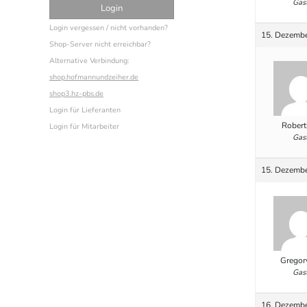
Gas
Login vergessen / nicht vorhanden?
15. Dezembe
Shop-Server nicht erreichbar?
Alternative Verbindung:
shop.hofmannundzeiher.de
shop3.hz-pbs.de
Login für Lieferanten
Robert
Login für Mitarbeiter
Gas
15. Dezembe
Gregor
Gas
16. Dezembe