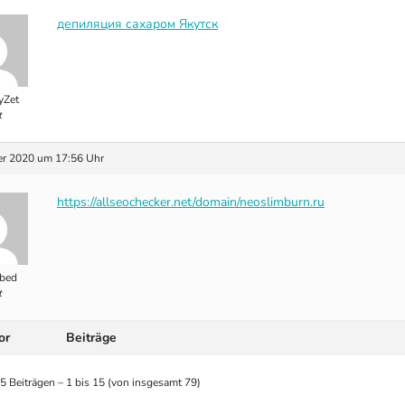
депиляция сахаром Якутск
yZet
t
r 2020 um 17:56 Uhr
https://allseochecker.net/domain/neoslimburn.ru
bed
t
or
Beiträge
5 Beiträgen – 1 bis 15 (von insgesamt 79)