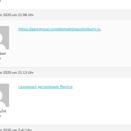
t
r 2020 um 21:06 Uhr
https://aarsgroup.com/domain/neoslimburn.ru
bed
t
r 2020 um 21:13 Uhr
сахарная депиляция Якутск
yZet
t
r 2020 um 7:41 Uhr