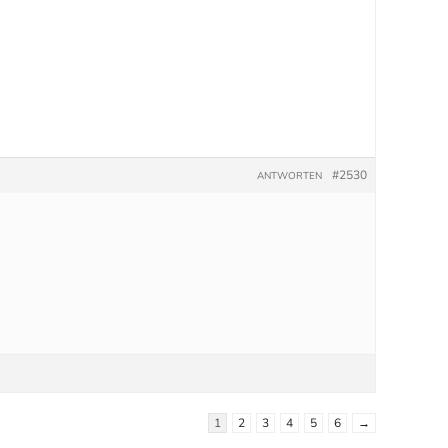
#2530
ANTWORTEN
1
2
3
4
5
6
→