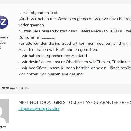
….mit folgendem Text:
„Auch wir haben uns Gedanken gemacht, wie wir dazu beitra
verlangsamen.
Nutzen Sie unseren kostenlosen Lieferservice (ab 10,00 €). Wi
Rufnummer …………..
waren
uber
Für alle Kunden die ins Geschäft kommen möchten, sind wir n
t
Auch hier haben wir Maßnahmen getroffen:
– wir halten entsprechenden Abstand
– wir desinfizieren unsere Oberflächen wie Theken, Türklinken 
– wir begrüßen unsere Kunden herzlich ohne ein Händelschüt
Wir hoffen, wir bleiben alle gesund!
 2020 um 1:28 Uhr
MEET HOT LOCAL GIRLS TONIGHT WE GUARANTEE FREE SE
http://veryhotgirls.site/
fot