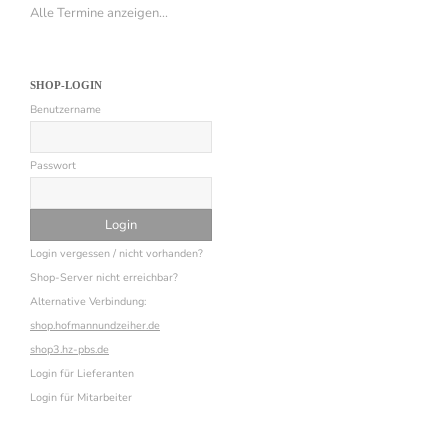
Alle Termine anzeigen...
SHOP-LOGIN
Benutzername
Passwort
Login vergessen / nicht vorhanden?
Shop-Server nicht erreichbar?
Alternative Verbindung:
shop.hofmannundzeiher.de
shop3.hz-pbs.de
Login für Lieferanten
Login für Mitarbeiter