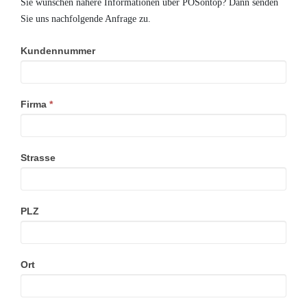
Sie wünschen nähere Informationen über POSontop? Dann senden
Sie uns nachfolgende Anfrage zu.
Kundennummer
Anforderung
Informationen
POSontop
Firma
*
Strasse
PLZ
Ort