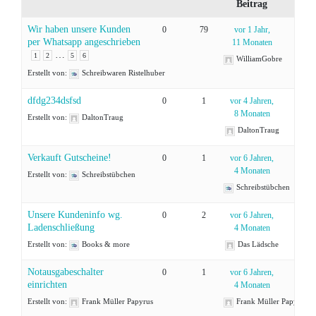
Beitrag
Wir haben unsere Kunden
0
79
vor 1 Jahr,
per Whatsapp angeschrieben
11 Monaten
…
1
2
5
6
WilliamGobre
Erstellt von:
Schreibwaren Ristelhuber
dfdg234dsfsd
0
1
vor 4 Jahren,
8 Monaten
Erstellt von:
DaltonTraug
DaltonTraug
Verkauft Gutscheine!
0
1
vor 6 Jahren,
4 Monaten
Erstellt von:
Schreibstübchen
Schreibstübchen
Unsere Kundeninfo wg.
0
2
vor 6 Jahren,
Ladenschließung
4 Monaten
Erstellt von:
Books & more
Das Lädsche
Notausgabeschalter
0
1
vor 6 Jahren,
einrichten
4 Monaten
Erstellt von:
Frank Müller Papyrus
Frank Müller Papyrus