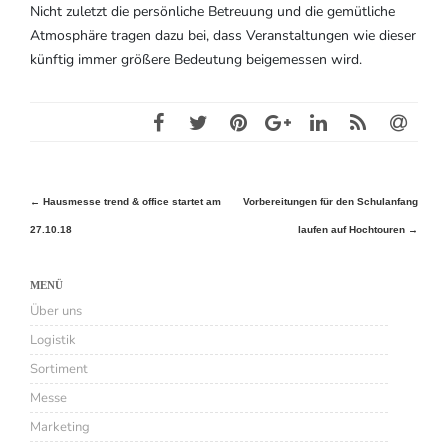
Nicht zuletzt die persönliche Betreuung und die gemütliche
Atmosphäre tragen dazu bei, dass Veranstaltungen wie dieser
künftig immer größere Bedeutung beigemessen wird.
Beitragsnavigation
←
Hausmesse trend & office startet am
Vorbereitungen für den Schulanfang
27.10.18
laufen auf Hochtouren
→
MENÜ
Über uns
Logistik
Sortiment
Messe
Marketing