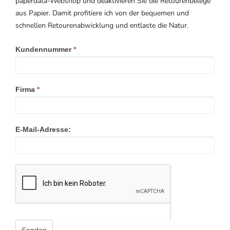
paperdata-Webshop und deaktivieren Sie die Retourenbelege
aus Papier. Damit profitiere ich von der bequemen und
schnellen Retourenabwicklung und entlaste die Natur.
Kundennummer
*
Umstellung
Retourenportal
Firma
*
E-Mail-Adresse: