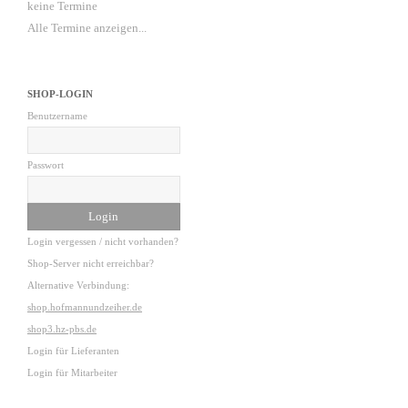
keine Termine
Alle Termine anzeigen...
SHOP-LOGIN
Benutzername
Passwort
Login vergessen / nicht vorhanden?
Shop-Server nicht erreichbar?
Alternative Verbindung:
shop.hofmannundzeiher.de
shop3.hz-pbs.de
Login für Lieferanten
Login für Mitarbeiter