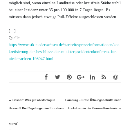
möglich sind, wenn einzelne Landkreise oder kreisfreie Städte stabil
bei einer Inzidenz unter 35 pro 100.000 in 7 Tagen liegen. Es
müssten dann jedoch etwaige Pull-Effekte ausgeschlossen werden.
[…]
Quelle:
https://www.stk.niedersachsen.de/startseite/presseinformationen/kon
kretisierung-der-beschlusse-der-ministerprasidentenkonferenz-fur-
niedersachsen-198047.html
Beitragsnavigation
←
Hessen: Was gilt ab Montag in
Hamburg – Erste Öffnungsschritte nach
Hessen? Die Regelungen im Einzelnen
Lockdown in der Corona-Pandemie
→
MENÜ